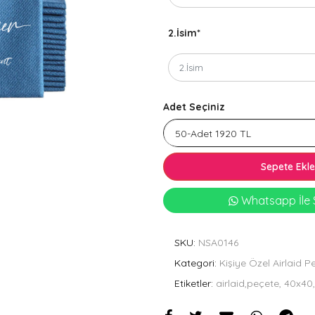
2.İsim
*
Adet Seçiniz
Sepete Ekle
Whatsapp İle S
SKU:
NSA0146
Kategori:
Kişiye Özel Airlaid P
Etiketler:
airlaid,peçete, 40x40,