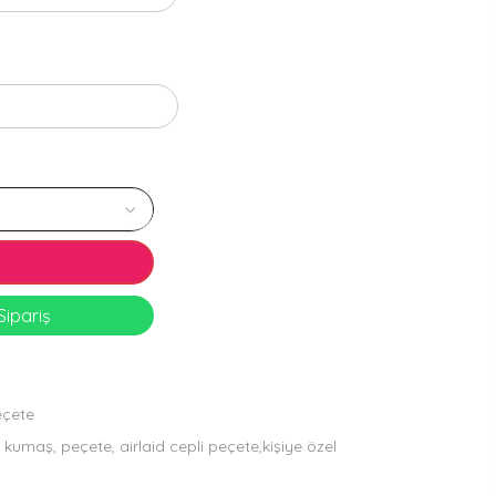
ipariş
eçete
 kumaş, peçete, airlaid cepli peçete,kişiye özel