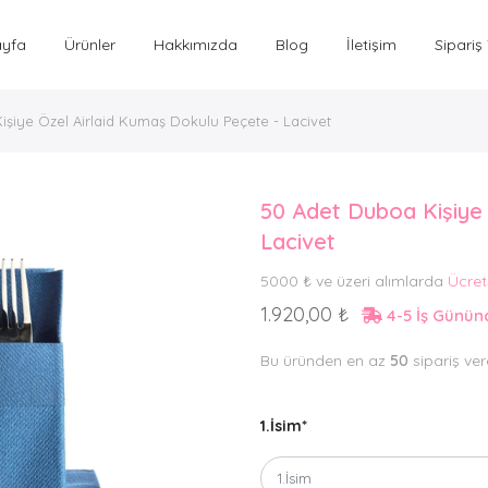
ayfa
Ürünler
Hakkımızda
Blog
İletişim
Sipariş
şiye Özel Airlaid Kumaş Dokulu Peçete - Lacivet
50 Adet Duboa Kişiye
Lacivet
5000 ₺ ve üzeri alımlarda
Ücret
1.920,00 ₺
4-5 İş Günü
Bu üründen en az
50
sipariş vere
1.İsim
*