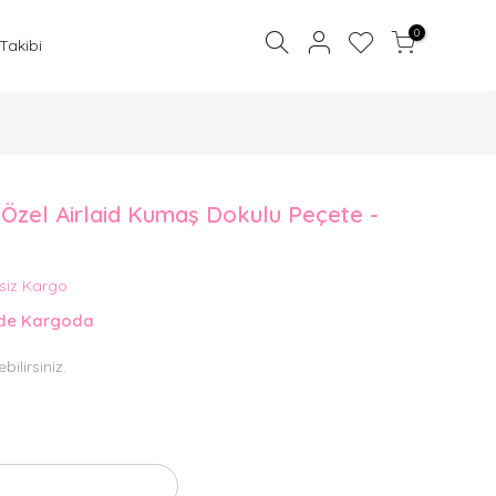
0
 Takibi
 Özel Airlaid Kumaş Dokulu Peçete -
Sepetinize bir şey eklemediniz.
siz Kargo
ŞIMDI BIR ŞEYLER EKLE
nde Kargoda
bilirsiniz.