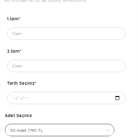
Bu üründen en az
50
sipariş verebilirsiniz.
1.İsim
*
2.İsim
*
Tarih Seçiniz
*
Adet Seçiniz