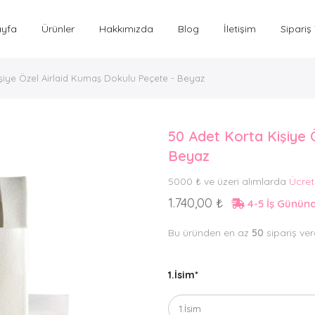
ayfa
Ürünler
Hakkımızda
Blog
İletişim
Sipariş
şiye Özel Airlaid Kumaş Dokulu Peçete - Beyaz
50 Adet Korta Kişiye 
Beyaz
5000 ₺ ve üzeri alımlarda
Ücret
1.740,00 ₺
4-5 İş Günü
Bu üründen en az
50
sipariş vere
1.İsim
*