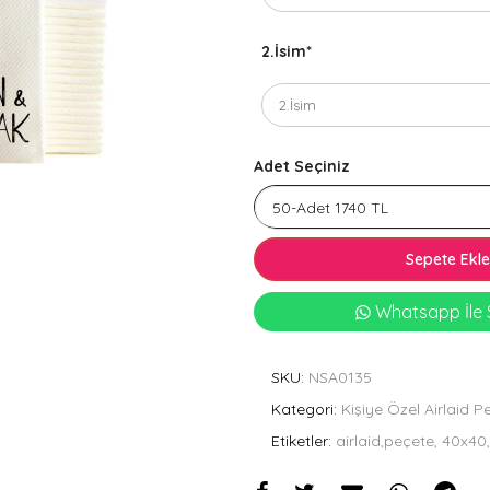
2.İsim
*
Adet Seçiniz
Sepete Ekle
Whatsapp İle S
SKU:
NSA0135
Kategori:
Kişiye Özel Airlaid P
Etiketler:
airlaid,peçete, 40x40,