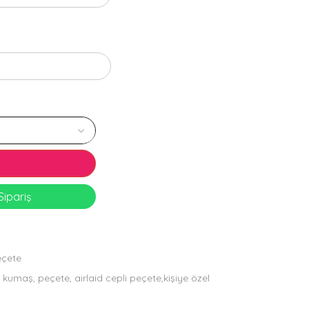
ipariş
eçete
 kumaş, peçete, airlaid cepli peçete,kişiye özel