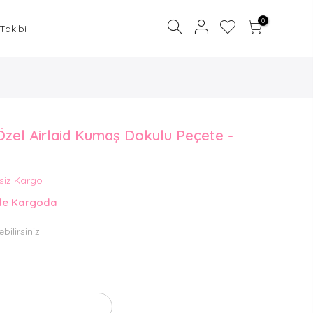
0
 Takibi
Özel Airlaid Kumaş Dokulu Peçete -
Sepetinize bir şey eklemediniz.
siz Kargo
ŞIMDI BIR ŞEYLER EKLE
nde Kargoda
bilirsiniz.