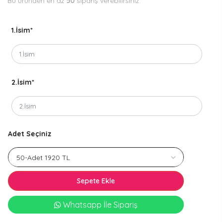
Bu üründen en az
50
sipariş verebilirsiniz.
1.İsim
*
2.İsim
*
Adet Seçiniz
Sepete Ekle
Whatsapp İle Sipariş