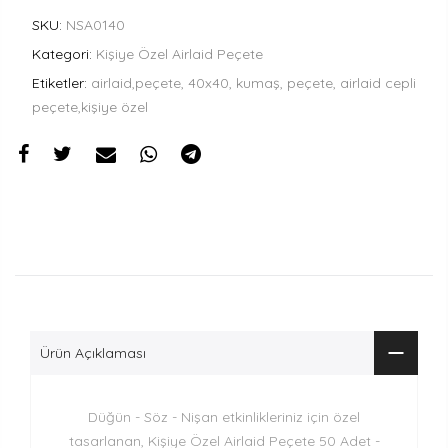
SKU:
NSA0140
Kategori:
Kişiye Özel Airlaid Peçete
Etiketler:
airlaid,peçete, 40x40, kumaş, peçete, airlaid cepli
peçete,kişiye özel
Ürün Açıklaması
Düğün - Söz - Nişan etkinlikleriniz için özel
tasarlanan, Kişiye Özel Airlaid Peçete 50 Adet -