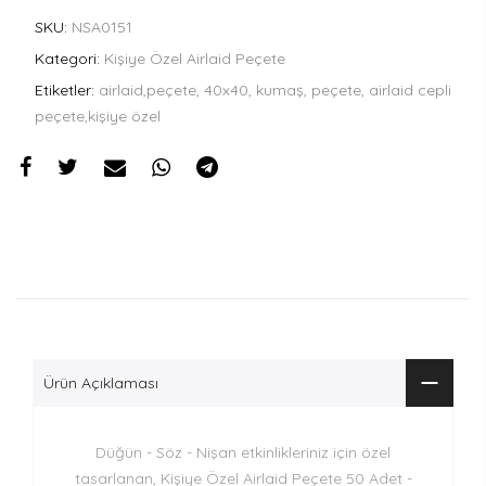
SKU:
NSA0151
Kategori:
Kişiye Özel Airlaid Peçete
Etiketler:
airlaid,peçete, 40x40, kumaş, peçete, airlaid cepli
peçete,kişiye özel
Ürün Açıklaması
Düğün - Söz - Nişan etkinlikleriniz için özel
tasarlanan, Kişiye Özel Airlaid Peçete 50 Adet -