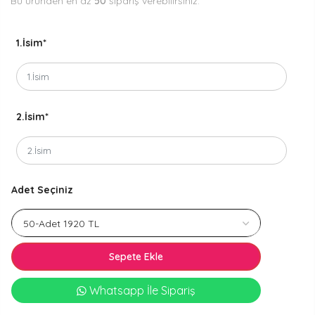
Bu üründen en az
50
sipariş verebilirsiniz.
1.İsim
*
2.İsim
*
Adet Seçiniz
Sepete Ekle
Whatsapp İle Sipariş